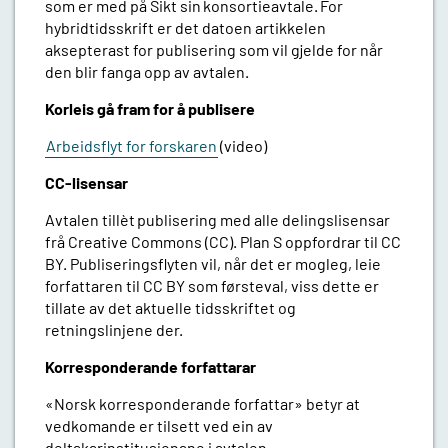
som er med på Sikt sin
konsortieavtale.
For
hybridtidsskrift er det datoen artikkelen
aksepterast for publisering som vil gjelde for når
den blir fanga opp av avtalen.
Korleis gå fram for å publisere
Arbeidsflyt for forskaren
(video)
CC-
lisensar
Avtalen
tillèt
publisering med alle
delingslisensar
frå Creative Commons (CC). Plan S oppfordrar til CC
BY. Publiseringsflyten vil, når det er mogleg, leie
forfattaren til CC BY som førsteval, viss dette er
tillate av det aktuelle tidsskriftet og
retningslinjene der.
Korresponderande
forfattarar
«Norsk
korresponderande forfattar» betyr at
vedkomande er tilsett ved ein av
deltakarinstitusjonane i avtalen.