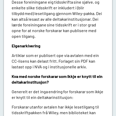
Desse foreiningane eig
tidsskrifta
sine sjølve, og
enkelte slike tidsskrift er inkludert i (blir
tilbydd
med) lesetilgang gjennom Wiley-pakka. Dei
kan altså
lesast av alle deltakarinstitusjonar. Dei
lærde foreiningane
sine tidsskrift er i stor grad
opne for at norske forskarar kan publisere med
open tilgang.
Eigenarkivering
Artiklar
som er publisert ope via avtalen med ein
CC-lisens kan delast fritt. Forlaget sin PDF kan
lastast opp i NVA og i institusjonelle arkiv.
Kva med norske
forskarar som ikkje er knytt til ein
deltakarinstitusjon?
Generelt er det inga
endring
for
forskarar
som
ikkje
er knytt til ein deltakarinstitusjon:
Forskarar
utanfor
avtalen har ikkje lesetilgang til
tidsskriftpakken frå Wiley, men biblioteket kan