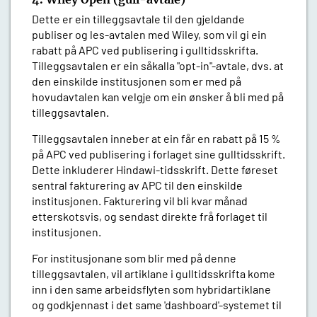
Dette er ein tilleggsavtale til den gjeldande
publiser og les-avtalen med Wiley, som vil gi ein
rabatt på APC ved publisering i gulltidsskrifta.
Tilleggsavtalen er ein såkalla "opt-in"-avtale, dvs. at
den einskilde institusjonen som er med på
hovudavtalen kan velgje om ein ønsker å bli med på
tilleggsavtalen.
Tilleggsavtalen inneber at ein får en rabatt på 15 %
på APC ved publisering i forlaget sine gulltidsskrift.
Dette inkluderer Hindawi-tidsskrift. Dette føreset
sentral fakturering av APC til den einskilde
institusjonen. Fakturering vil bli kvar månad
etterskotsvis, og sendast direkte frå forlaget til
institusjonen.
For institusjonane som blir med på denne
tilleggsavtalen, vil artiklane i gulltidsskrifta kome
inn i den same arbeidsflyten som hybridartiklane
og godkjennast i det same 'dashboard'-systemet til