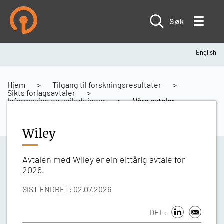
Hopp
til
hovedinnhold
Søk
English
Navigasjonssti
Hjem
Tilgang til forskningsresultater
Sikts forlagsavtaler
Informasjon og veiledninger
Våre avtaler
Wiley
Avtalen med Wiley er ein eittårig avtale for
2026.
SIST ENDRET: 02.07.2026
DEL: