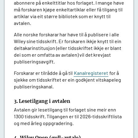
abonnere på enkelttitlar hos forlaget. I mange høve
må forskaren kjøpe enkeltartiklar eller få tilgang til
artiklar via eit større bibliotek som er knytt til
avtalen.
Alle norske
forskarar
har
høve til å publisere i alle
Wiley sine
tidsskrift. Er
forskaren ikkje knytt til ein
deltakarinstitusjon (eller tidsskriftet ikkje er blant
dei som er omfatta av avtalen) vil det
krevjast
publiseringsavgift.
Forskarar er tilrådde å gå til
Kanalregisteret
for å
sjekke om tidsskriftet er ein godkjent vitskapeleg
publiseringskanal.
3. Lesetilgang i avtalen
Avtalen gir lesetilgang til forlaget sine meir enn
1300 tidsskrift. Tilgangen er til 2026-tidsskriftlista
og med årleg oppgradering.
4. Wiley Open (gull-avtale)