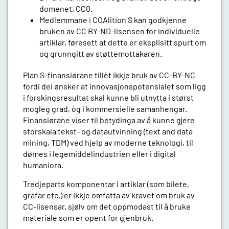
domenet, CC0.
Medlemmane i COAlition S kan godkjenne
bruken av CC BY-ND-lisensen for individuelle
artiklar, føresett at dette er eksplisitt spurt om
og grunngitt av støttemottakaren.
Plan S-finansiørane tillèt ikkje bruk av CC-BY-NC
fordi dei ønsker at innovasjonspotensialet som ligg
i forskingsresultat skal kunne bli utnytta i størst
mogleg grad, òg i kommersielle samanhengar.
Finansiørane viser til betydinga av å kunne gjere
storskala tekst- og datautvinning (text and data
mining, TDM) ved hjelp av moderne teknologi, til
dømes i legemiddelindustrien eller i digital
humaniora.
Tredjeparts komponentar i artiklar (som bilete,
grafar etc.) er ikkje omfatta av kravet om bruk av
CC-lisensar, sjølv om det oppmodast til å bruke
materiale som er opent for gjenbruk.