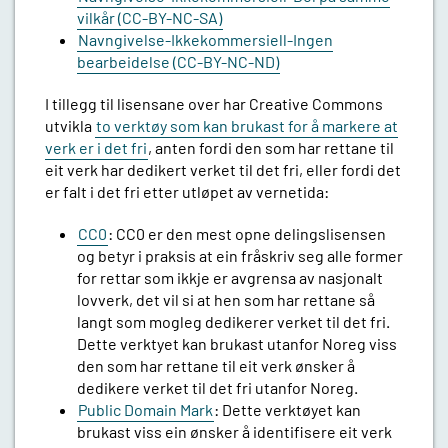
vilkår (CC-BY-NC-SA)
Navngivelse-Ikkekommersiell-Ingen
bearbeidelse (CC-BY-NC-ND)
I tillegg til lisensane over har Creative Commons
utvikla
to verktøy som kan brukast for å markere at
verk er i det fri
, anten fordi den som har rettane til
eit verk har dedikert verket til det fri, eller fordi det
er falt i det fri etter utløpet av vernetida:
CC0
: CC0 er den mest opne delingslisensen
og betyr i praksis at ein fråskriv seg alle former
for rettar som ikkje er avgrensa av nasjonalt
lovverk, det vil si at hen som har rettane så
langt som mogleg dedikerer verket til det fri.
Dette verktyet kan brukast utanfor Noreg viss
den som har rettane til eit verk ønsker å
dedikere verket til det fri utanfor Noreg.
Public Domain Mark
: Dette verktøyet kan
brukast viss ein ønsker å identifisere eit verk