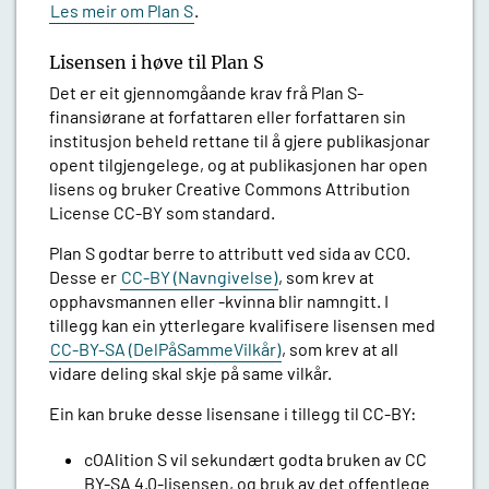
Les meir om Plan S
.
Lisensen i høve til Plan S
Det er eit gjennomgåande krav frå Plan S-
finansiørane at forfattaren eller forfattaren sin
institusjon beheld rettane til å gjere publikasjonar
opent tilgjengelege, og at publikasjonen har open
lisens og bruker Creative Commons Attribution
License CC-BY som standard.
Plan S godtar berre to attributt ved sida av CC0.
Desse er
CC-BY (Navngivelse)
, som krev at
opphavsmannen eller -kvinna blir namngitt. I
tillegg kan ein ytterlegare kvalifisere lisensen med
CC-BY-SA (DelPåSammeVilkår)
, som krev at all
vidare deling skal skje på same vilkår.
Ein kan bruke desse lisensane i tillegg til CC-BY:
cOAlition S vil sekundært godta bruken av CC
BY-SA 4.0-lisensen, og bruk av det offentlege