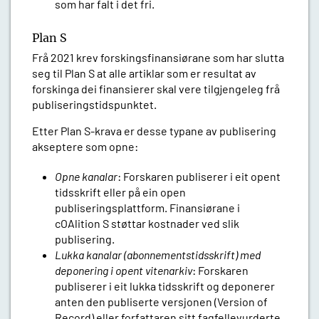
som har falt i det fri.
Plan S
Frå 2021 krev forskingsfinansiørane som har slutta
seg til Plan S at alle artiklar som er resultat av
forskinga dei finansierer skal vere tilgjengeleg frå
publiseringstidspunktet.
Etter Plan S-krava er desse typane av publisering
akseptere som opne:
Opne kanalar
: Forskaren publiserer i eit opent
tidsskrift eller på ein open
publiseringsplattform. Finansiørane i
cOAlition S støttar kostnader ved slik
publisering.
Lukka kanalar (abonnementstidsskrift) med
deponering i opent vitenarkiv
: Forskaren
publiserer i eit lukka tidsskrift og deponerer
anten den publiserte versjonen (Version of
Record) eller forfattaren sitt fagfellevurderte