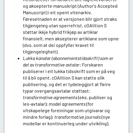
og aksepterte manuskript (Author's Accepted
Manuscript) i eit opent vitenarkiv.
Føresetnaden er at versjonen blir gjort straks
tilgjengeleg utan sperrefrist. cOAlition S
støttar ikkje hybrid frikjøp av artiklar
finansielt, men aksepterer artiklane som opne
(dvs. som at dei oppfyller kravet til
tilgjengelegheit).
Lukka kanalar (abonnementstidsskrift) som er
del av transformative avtalar
: Forskaren
publiserer i eit lukka tidsskrift som er på veg
til å bli opent. cOAlition S kan støtte slik
publisering, og det er tydeleggjort at fleire
typar overgangsavtalar støttast:
transformative agreements
(eks. publiser og
les-avtalar);
model agreements
(for
vitskapelege foreiningar som utgivarar og
mindre forlag);
transformative journals
(nye
modellar er kontinuerleg under utvikling).