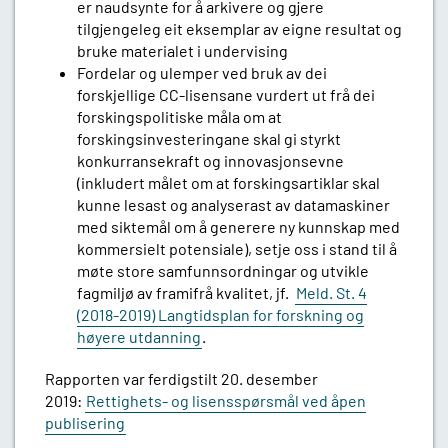
er naudsynte for å arkivere og gjere
tilgjengeleg eit eksemplar av eigne resultat og
bruke materialet i undervising
Fordelar og ulemper ved bruk av dei
forskjellige CC-lisensane vurdert ut frå dei
forskingspolitiske måla om at
forskingsinvesteringane skal gi styrkt
konkurransekraft og innovasjonsevne
(inkludert målet om at forskingsartiklar skal
kunne lesast og analyserast av datamaskiner
med siktemål om å generere ny kunnskap med
kommersielt potensiale), setje oss i stand til å
møte store samfunnsordningar og utvikle
fagmiljø av framifrå kvalitet, jf.
Meld. St. 4
(2018-2019) Langtidsplan for forskning og
høyere utdanning
.
Rapporten var ferdigstilt 20. desember
2019:
Rettighets- og lisensspørsmål ved åpen
publisering