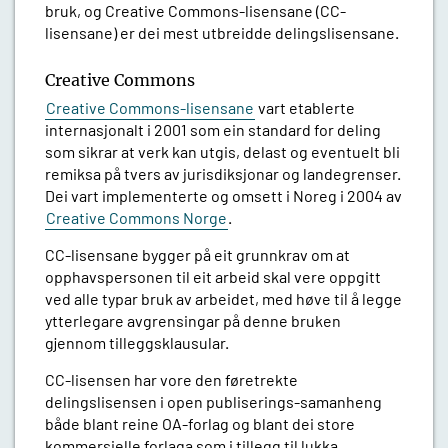
bruk, og Creative Commons-lisensane (CC-
lisensane) er dei mest utbreidde delingslisensane.
Creative Commons
Creative Commons-lisensane
vart etablerte
internasjonalt i 2001 som ein standard for deling
som sikrar at verk kan utgis, delast og eventuelt bli
remiksa på tvers av jurisdiksjonar og landegrenser.
Dei vart implementerte og omsett i Noreg i 2004 av
Creative Commons Norge
.
CC-lisensane bygger på eit grunnkrav om at
opphavspersonen til eit arbeid skal vere oppgitt
ved alle typar bruk av arbeidet, med høve til å legge
ytterlegare avgrensingar på denne bruken
gjennom tilleggsklausular.
CC-lisensen har vore den føretrekte
delingslisensen i open publiserings-samanheng
både blant reine OA-forlag og blant dei store
kommersielle forlaga som i tillegg til lukka