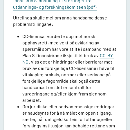
Innst. 306 S Innstilling til Stortinget fra
utdannings- og forskningskomiteen (pdf)
Utreiinga skulle mellom anna handsame desse
problemstillingane:
CC-lisensar vurderte opp mot norsk
opphavsrett, med vekt på avklaring av
spørsmål som har vore stilte i samband med at
Plan S-finansiørane ikkje tillèt bruk av
CC-BY-
NC
. Viss det er hindringar eller barrierar mot
bruk av dei forskjellige CC-lisensane i høve til
vitskapleg praksis, normer eller sedvane på
forskjellige fagområde skal også dette
handsamast om det er sentralt for
vurderingane og/eller kjem fram gjennom
arbeidet.
Om juridiske eller sedvanemessige endringar
er naudsynte for å nå målet om open tilgang,
særleg når det gjeld korleis forfattar og/eller
forskingsinstitusjon kan behalde rettane som