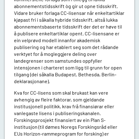
abonnementstidsskrift òg gir ut opne tidsskrift.
Vidare bruker forlaga CC-lisensar når enkeltartiklar
kjøpast fri i såkalla hybride tidsskrift, altså lukka
abonnementsbaserte tidsskrift der det er høve til
å publisere enkeltartiklar opent. CC-lisensane er
ein velprøvd modell innanfor akademisk
publisering og har etablert seg som det rådande
verktyet for å mogleggjere deling over
landegrenser som samstundes oppfyller
intensjonen i charteret som ligg til grunn for open
tilgang (dei såkalla Budapest, Bethesda, Berlin-
deklarasjonane).
Kva for CC-lisens som skal brukast kan vere
avhengig av fleire faktorar, som gjeldande
institusjonell politikk, krav frå finansiørar eller
vanlegaste lisens i publiseringskanalen.
Forskingsprosjekt finansiert av ein Plan S-
institusjon (til dømes Noregs Forskingsråd eller
EUs Horizon-rammeprogram for forsking) er