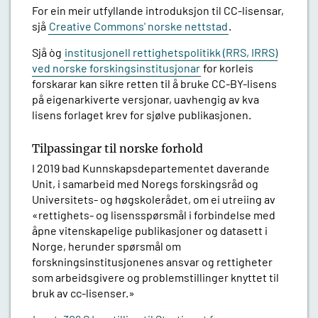
For ein meir utfyllande introduksjon til CC-lisensar,
sjå
Creative Commons' norske nettstad
.
Sjå òg
institusjonell rettighetspolitikk (RRS, IRRS)
ved norske forskingsinstitusjonar
for korleis
forskarar kan sikre retten til å bruke CC-BY-lisens
på eigenarkiverte versjonar, uavhengig av kva
lisens forlaget krev for sjølve publikasjonen.
Tilpassingar til norske forhold
I 2019 bad Kunnskapsdepartementet daverande
Unit, i samarbeid med Noregs forskingsråd og
Universitets- og høgskolerådet, om ei utreiing av
«rettighets- og lisensspørsmål i forbindelse med
åpne vitenskapelige publikasjoner og datasett i
Norge, herunder spørsmål om
forskningsinstitusjonenes ansvar og rettigheter
som arbeidsgivere og problemstillinger knyttet til
bruk av cc-lisenser.»