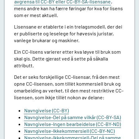
avgrensa til CC-BY eller CC-BY-SA-lisensane
,
mens andre kan ha færre føringar for kva for lisens
som er mest aktuell.
Lisensane er etablerte i ein trelagsmodell, der dei
er publiserte og leselege for høvesvis juristar,
vanlege brukarar og maskiner.
Ein CC-lisens varierer etter kva løyve til bruk som
skal gis. Dette gjerast ved å sette på såkalla
attributt.
Det er seks forskjellige CC-lisensar, frå den mest
opne CC-lisensen, som tillèt kommersiell bruk og
omarbeiding av verket, til den mest restriktive CC-
lisensen, som ikkje tillèt nokon av delane:
Navngivelse (CC-BY)
Navngivelse-Del på samme vilkår (CC-BY-SA)
Navngivelse-Ingen bearbeidelse (CC-BY-ND)
Navngivelse-Ikkekommersiell (CC-BY-NC)
Navngivelse-Ikkekommersiell-Del på samme