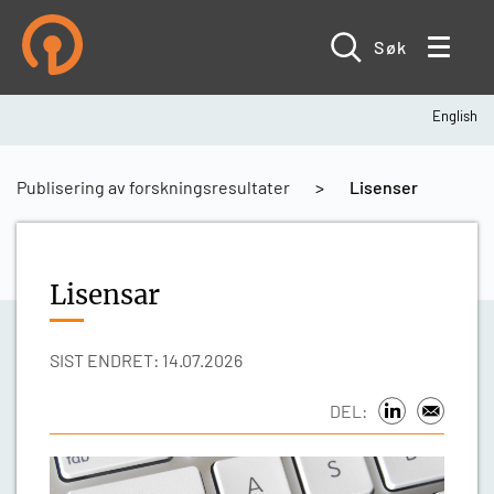
Hopp
til
hovedinnhold
Søk
English
Navigasjonssti
Publisering av forskningsresultater
Lisenser
Lisensar
SIST ENDRET: 14.07.2026
DEL: