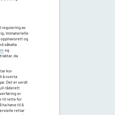
il regulering av
tig. Immaterielle
er opphavsrett og
ed såkalla
en
og
traktar, da
ttar kor
il å overta
gar. Det er verdt
ull råderett
overføring er
 til rette for
 ha høve til å
rsielle rettar