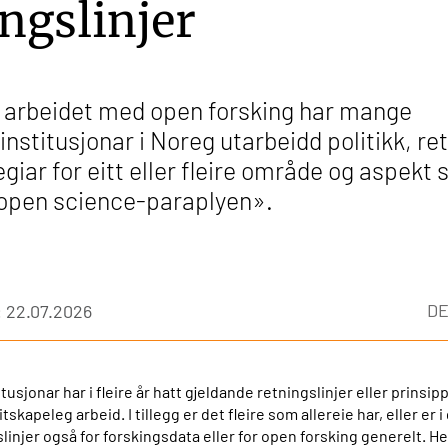
ngslinjer
i arbeidet med open forsking har mange
institusjonar i Noreg utarbeidd politikk, ret
tegiar for eitt eller fleire område og aspekt
«open science-paraplyen».
DE
 22.07.2026
itusjonar har i fleire år hatt gjeldande retningslinjer eller prinsip
tskapeleg arbeid. I tillegg er det fleire som allereie har, eller er 
slinjer også for forskingsdata eller for open forsking generelt. H