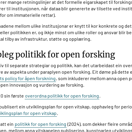
erer mange retningslinjer at det formelle eigarskapet til forskin
r til institusjonen, når dataa blir genererte av tilsette ved insti
for om immaterielle rettar).
nadene mellom ulike institusjonar er knytt til kor konkrete og det
eller politikken er, og ikkje minst om ulike roller og ansvar blir b
al tilby av infrastruktur, støtte og opplæring.
leg politikk for open forsking
iv til separate strategiar og politikk, kan det utarbeidast ein ove
re av aspekta under paraplyen open forsking. Eit døme på dette 
s policy for åpen forskning
, som inkluderer mellom anna open p
open innovasjon og vurdering av forsking.
20 sin første
overordna politikk for open forsking
.
ublisert ein utviklingsplan for open vitskap, opphavleg for per
klingsplan for open vitskap
.
att ein
politikk for open forsking
(2024), som dekker fleire områ
yen, mellom anna vitskapeleg publisering, kunstnarleg utvikling