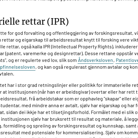
elle rettar (IPR)
rette for god forvalting og offentleggjering av forskingsresultat, v
ettar og eigarskap til arbeidsresultat knytt til forsking vere vik
elle rettar, også kalla IPR (Intellectual Property Rights), inkluder
tar (patent, varemerke og designrettar). Desse rettane oppstår v
s", og er regulerte ved lov, slik som
Åndsverksloven
,
Patentlov
pfinnelsesloven
, og kan også regulerast gjennom avtalar og kon
vtalen.
et har i stor grad retningslinjer eller politikk for immaterielle re
at institusjonen (når han er arbeidsgivar) overtar eller har rett t
beidsresultat, frå arbeidstakar som er opphavleg "skapar" eller ei
tudentar, med mindre anna er avtalt, sjølv har eigarskap og har f
at, sidan dei ikkje har et tilsetjingsforhold. Formålet med ei slik 
 institusjonen sjølv har bruksrett til resultat og materiale, å legge
, formidling og spreiing av forskingsresultat og kunnskap, samt å
gsresultat med potensiale for kommersialisering. Sjølv om komme