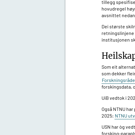
tillegg spesifis
hovudregel høyre
avsnittet nedan
Dei største skil
retningslinjene 
institusjonen sk
Heilskap
Som eit alternat
som dekker flei
Forskningsrådet
forskingsdata, 
UiB vedtok i 20
Også NTNU har p
2025:
NTNU utvi
USN har òg vedt
forsking-parapl