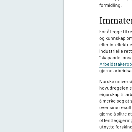
formidling.
Immateri
For å legge til 
og kunnskap om r
eller intellektu
industrielle ret
"skapande innsat
Arbeidstakerop
gjerne arbeidsa
Norske universit
hovudregelen er 
eigarskap til ar
å merke seg at s
over sine result
gjerne å sikre at
offentleggjering
utnytte forskin