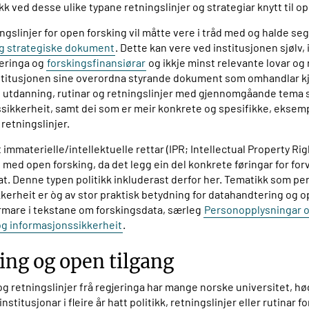
 ved desse ulike typane retningslinjer og strategiar knytt til o
ingslinjer for open forsking vil måtte vere i tråd med og halde seg 
og strategiske dokument
. Dette kan vere ved institusjonen sjølv, i 
jeringa og
forskingsfinansiørar
og ikkje minst relevante lovar og 
titusjonen sine overordna styrande dokument som omhandlar kj
g utdanning, rutinar og retningslinjer med gjennomgåande tema
sikkerheit, samt dei som er meir konkrete og spesifikke, eksem
retningslinjer.
mmaterielle/intellektuelle rettar (IPR; Intellectual Property Righ
med open forsking, da det legg ein del konkrete føringar for for
at. Denne typen politikk inkluderast derfor her. Tematikk som p
kerheit er òg av stor praktisk betydning for datahandtering og o
ærmare i tekstane om forskingsdata, særleg
Personopplysningar 
og informasjonssikkerheit
.
ing og open tilgang
og retningslinjer frå regjeringa har mange norske universitet, h
stitusjonar i fleire år hatt politikk, retningslinjer eller rutinar f