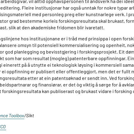
il arbeidsgivar, vil alltid opphavspersonen til åndsverk ha dei ideel
reditering. Fleire institusjonar har også unntak for nokre typar a
singsmateriell med personleg preg eller kunstnarlege verk. I pra
i stor grad bestemme korleis forskingsresultata skal brukast, for
ast, slik at den akademiske fridomen blir ivaretatt.
ngslinjene hos institusjonane er i tråd med prinsippa i open forsk
 balansere omsyn til potensiell kommersialisering og openheit, n
or god planlegging og bevisstgjering i forskingsprosjekt. Eit dø
kt som har som resultat (mogleg) patenterbare oppfinningar. E
gi einerett på å utnytte ei teknologisk løysing i kommersiell sa
r ei oppfinning er publisert eller offentleggjort, men det er fullt
ingsresultata etter at ein patentsøknad er sendt inn. Ved forski
idspartnarar og finansiørar, er det òg viktig å sørge for å avkl
at forskingsresultata kan publiserast og brukast vidare i forsking
ence Toolbox
/Sikt
CC0