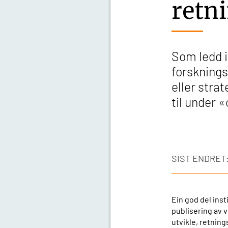
retni
Som ledd 
forsknings
eller stra
til under 
SIST ENDRET:
Ein god del inst
publisering av vi
utvikle, retning