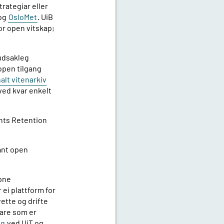
trategiar eller
og
OsloMet
. UiB
or open vitskap;
vudsakleg
open tilgang
alt vitenarkiv
 ved kvar enkelt
ghts Retention
mant open
pne
 ei plattform for
rette og drifte
are som er
ng
ved UiT og