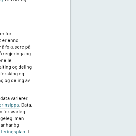
er for
t er enno
v å fokusere på
rå regjeringa og
onelle
alting og deling
n forsking og
ng og deling av
data varierer,
prinsippa
. Data,
n forsvarleg
engeleg, men
nar har òg
teringsplan
. I