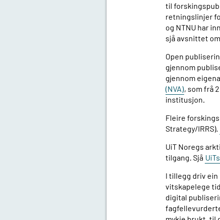
til forskingspub
retningslinjer f
og NTNU har innl
sjå avsnittet om
Open publisering
gjennom publise
gjennom eigenar
(NVA)
, som frå 
institusjon.
Fleire forskings
Strategy/IRRS).
UiT Noregs arkti
tilgang. Sjå
UiTs
I tillegg driv e
vitskapelege tid
digital publiser
fagfellevurderte
mykje brukt, ti