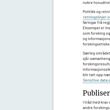
nokre hovudtrekk
Politikk og retn
retningslinjer 
føringar frå reg
Eksempel er ins
som forsking o
og informasjons
forskingsetiske 
Særleg området i
sjå i samanheng 
forskingsresult
informasjonssik
blir tatt opp n
Sensitive data 
Publiser
I tråd med krav 
andre forskingsin