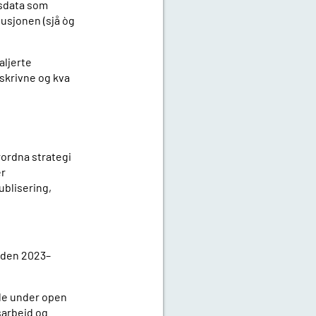
gsdata som
tusjonen (sjå òg
aljerte
eskrivne og kva
rordna strategi
er
ublisering,
ioden 2023–
de under open
sarbeid og