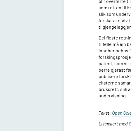
blir overførte t
som retten til k
slik som undervi
forskarar sjølv 
tilgjengeleggjer
Dei fleste retni
tilfelle må ein
inneber behov f
forskingsprosje
patent, som vil 
berre gjerast fø
publisere forsk
eksterne samarbe
bruksrett, slik 
undervisning.
Tekst:
Open Sci
Lisensiert med