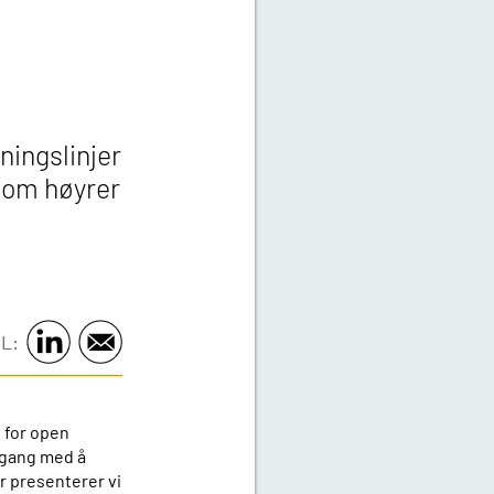
ningslinjer
 som høyrer
L:
p for open
i gang med å
er presenterer vi