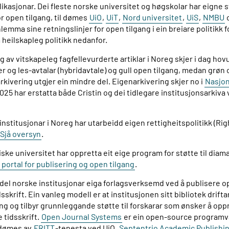
likasjonar. Dei fleste norske universitet og høgskolar har eigne s
or open tilgang, til dømes
UiO
,
UiT
,
Nord universitet
,
UiS
,
NMBU
emma sine retningslinjer for open tilgang i ein breiare politikk f
 heilskapleg politikk nedanfor.
 av vitskapeleg fagfellevurderte artiklar i Noreg skjer i dag ho
r og les-avtalar (hybridavtale) og gull open tilgang, medan grøn 
kivering utgjer ein mindre del. Eigenarkivering skjer no i
Nasjon
2025 har erstatta både Cristin og dei tidlegare institusjonsarkiva
institusjonar i Noreg har utarbeidd eigen rettigheitspolitikk (Ri
Sjå oversyn
.
ske universitet har oppretta eit eige program for støtte til dia
 portal for publisering og open tilgang
.
in del norske institusjonar eiga forlagsverksemd
ved å publisere o
sskrift. Ein vanleg modell er at institusjonen sitt bibliotek driftar
ing og tilbyr grunnleggande støtte til forskarar som ønsker å opp
 tidsskrift.
Open Journal Systems
er ein open-source programv
l dømes av
FRITT
-tenesta ved UiO,
Septentrio Academic Publishi