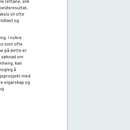
le rettane, slik
rbeidsresultat,
ksis vil ofte
midlast og
ing. I nokre
oko som ofte
me på dette er
in søknad om
manheng, kan
 mogleg å
ngsprosjekt med
are eigarskap og
 og