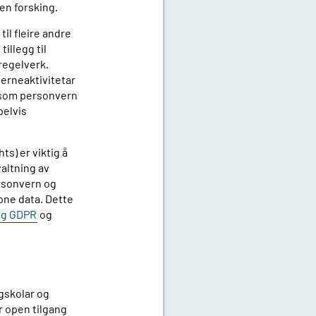
pen forsking.
til fleire andre
tillegg til
regelverk.
erneaktivitetar
 som personvern
pelvis
ts) er viktig å
valtning av
ersonvern og
pne data. Dette
og GDPR
og
øgskolar og
or open tilgang