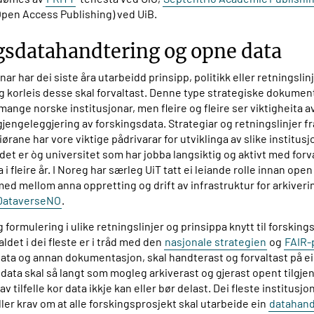
pen Access Publishing) ved UiB.
gsdatahandtering og opne data
nar har dei siste åra utarbeidd prinsipp, politikk eller retningslinj
g korleis desse skal forvaltast. Denne type strategiske dokumen
mange norske institusjonar, men fleire og fleire ser viktigheita a
lgjengeleggjering av forskingsdata. Strategiar og retningslinjer f
ørane har vore viktige pådrivarar for utviklinga av slike institusj
det er òg universitet som har jobba langsiktig og aktivt med forv
 i fleire år. I Noreg har særleg UiT tatt ei leiande rolle innan ope
ed mellom anna oppretting og drift av infrastruktur for arkiveri
DataverseNO
.
formulering i ulike retningslinjer og prinsippa knytt til forskings
det i dei fleste er i tråd med den
nasjonale strategien
og
FAIR-
ata og annan dokumentasjon, skal handterast og forvaltast på ei
data skal så langt som mogleg arkiverast og gjerast opent tilgj
v tilfelle kor data ikkje kan eller bør delast. Dei fleste institusjo
ler krav om at alle forskingsprosjekt skal utarbeide ein
datahand