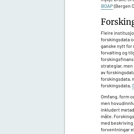
BOAP
(Bergen O
Forskin
Fleire institusjo
forskingsdata o
ganske nytt for 
forvalting og ti
forskingsfinansi
strategiar, men 
av forskingsdata
forskingsdata, m
forskingsdata,
Omfang, form og 
men hovudinnhal
inkludert metad
måte. Forskings
med beskriving a
forventningar el