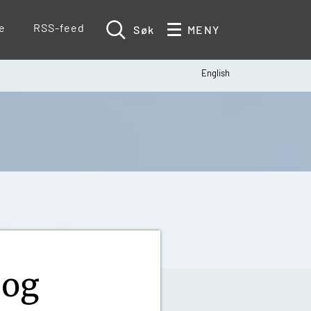
te
RSS-feed
Søk
MENY
English
 og