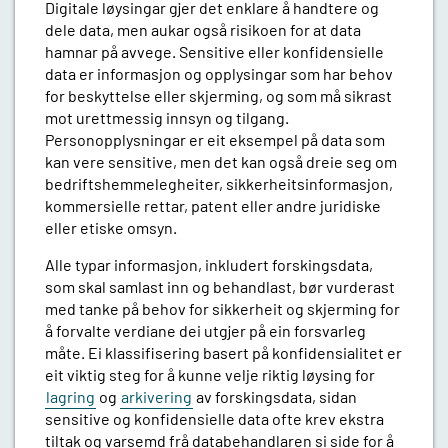
Digitale løysingar gjer det enklare å handtere og
dele data, men aukar også risikoen for at data
hamnar på avvege. Sensitive eller konfidensielle
data er informasjon og opplysingar som har behov
for beskyttelse eller skjerming, og som må sikrast
mot urettmessig innsyn og tilgang.
Personopplysningar er eit eksempel på data som
kan vere sensitive, men det kan også dreie seg om
bedriftshemmelegheiter, sikkerheitsinformasjon,
kommersielle rettar, patent eller andre juridiske
eller etiske omsyn.
Alle typar informasjon, inkludert forskingsdata,
som skal samlast inn og behandlast, bør vurderast
med tanke på behov for sikkerheit og skjerming for
å forvalte verdiane dei utgjer på ein forsvarleg
måte. Ei klassifisering basert på konfidensialitet er
eit viktig steg for å kunne velje riktig løysing for
lagring
og
arkivering
av forskingsdata, sidan
sensitive og konfidensielle data ofte krev ekstra
tiltak og varsemd frå databehandlaren si side for å