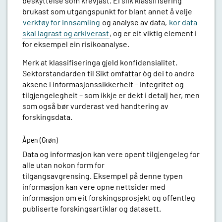
beskyttelse som krevjast. Ei slik klassifisering
brukast som utgangspunkt for blant annet å velje
verktøy for innsamling
og analyse av data,
kor data
skal lagrast og arkiverast
, og er eit viktig element i
for eksempel ein risikoanalyse.
Merk at klassifiseringa gjeld konfidensialitet.
Sektorstandarden til Sikt omfattar òg dei to andre
aksene i informasjonssikkerheit – integritet og
tilgjengelegheit – som ikkje er dekt i detalj her, men
som også bør vurderast ved handtering av
forskingsdata.
Åpen (Grøn)
Data og informasjon kan vere opent tilgjengeleg for
alle utan nokon form for
tilgangsavgrensing. Eksempel på denne typen
informasjon kan vere opne nettsider med
informasjon om eit forskingsprosjekt og offentleg
publiserte forskingsartiklar og datasett.