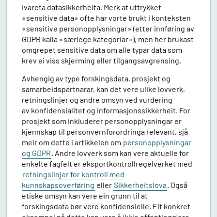
ivareta datasikkerheita. Merk at uttrykket
«sensitive data» ofte har vorte brukt i konteksten
«sensitive personopplysningar» (etter innføring av
GDPR kalla «særlege kategoriar»), men her brukast
omgrepet sensitive data om alle typar data som
krev ei viss skjerming eller tilgangsavgrensing.
Avhengig av type forskingsdata, prosjekt og
samarbeidspartnarar, kan det vere ulike lovverk,
retningslinjer og andre omsyn ved vurdering
av konfidensialitet og informasjonssikkerheit. For
prosjekt som inkluderer personopplysningar er
kjennskap til personvernforordringa relevant, sjå
meir om dette i artikkelen om
personopplysningar
og GDPR
. Andre lovverk som kan vere aktuelle for
enkelte fagfelt er eksportkontrollregelverket med
retningslinjer for kontroll med
kunnskapsoverføring
eller
Sikkerheitslova
. Også
etiske omsyn kan vere ein grunn til at
forskingsdata bør vere konfidensielle. Eit konkret
eksempel på dette kan vere å ikkje offentleggjere