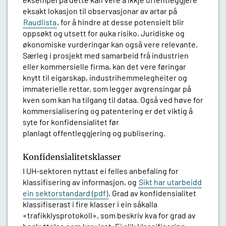
eksakt lokasjon til observasjonar av artar på
Raudlista
, for å hindre at desse potensielt blir
oppsøkt og utsett for auka risiko. Juridiske og
økonomiske vurderingar kan også vere relevante.
Særleg i prosjekt med samarbeid frå industrien
eller kommersielle firma, kan det vere føringar
knytt til eigarskap, industrihemmelegheiter og
immaterielle rettar, som legger avgrensingar på
kven som kan ha tilgang til dataa. Også ved høve for
kommersialisering og patentering er det viktig å
syte for konfidensialitet før
planlagt offentleggjering og publisering.
Konfidensialitetsklasser
I UH-sektoren nyttast ei felles anbefaling for
klassifisering av informasjon, og
Sikt har utarbeidd
ein sektorstandard
(pdf)
. Grad av konfidensialitet
klassifiserast i fire klasser i ein såkalla
«trafikklysprotokoll», som beskriv kva for grad av