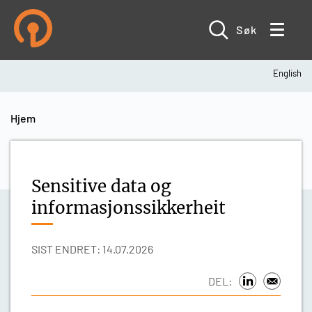
Hopp
til
hovedinnhold
Søk
English
Navigasjonssti
Hjem
Sensitive data og
informasjonssikkerheit
SIST ENDRET: 14.07.2026
DEL: