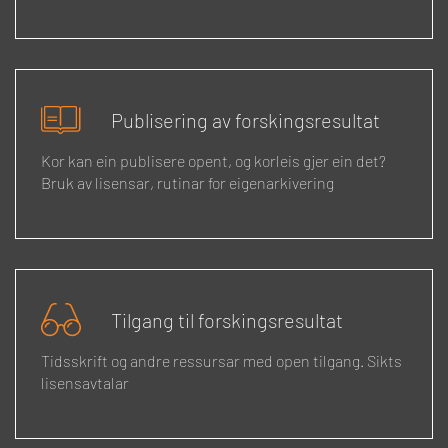
Publisering av forskingsresultat
Kor kan ein publisere opent, og korleis gjer ein det?
Bruk av lisensar, rutinar for eigenarkivering
Tilgang til forskingsresultat
Tidsskrift og andre ressursar med open tilgang. Sikts
lisensavtalar