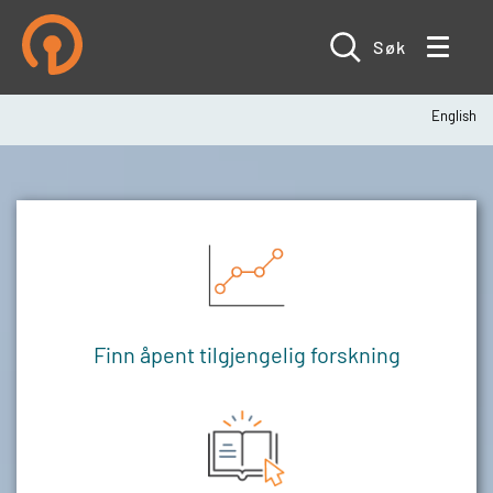
Hopp
til
hovedinnhold
Søk
English
Finn åpent tilgjengelig forskning