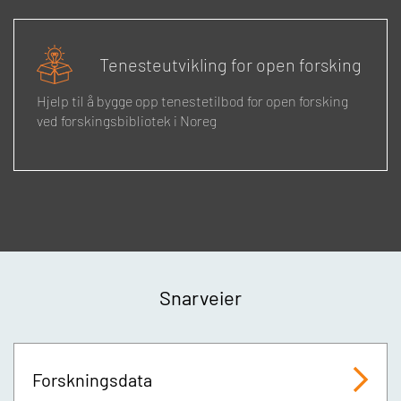
Tenesteutvikling for open forsking
Hjelp til å bygge opp tenestetilbod for open forsking
ved forskingsbibliotek i Noreg
Snarveier
Forskningsdata