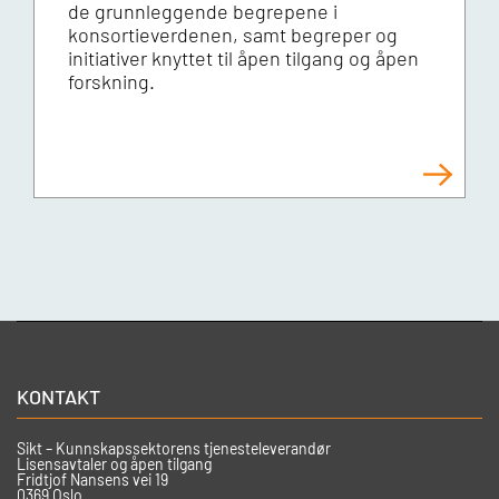
de grunnleggende begrepene i
konsortieverdenen, samt begreper og
initiativer knyttet til åpen tilgang og åpen
forskning.
KONTAKT
Sikt – Kunnskapssektorens tjenesteleverandør
Lisensavtaler og åpen tilgang
Fridtjof Nansens vei 19
0369 Oslo