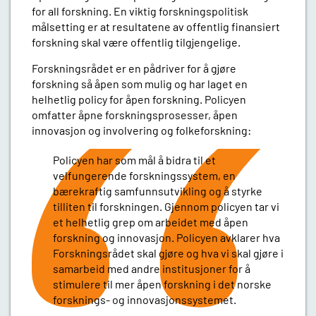
for all forskning. En viktig forskningspolitisk
målsetting er at resultatene av offentlig finansiert
forskning skal være offentlig tilgjengelige.
Forskningsrådet er en pådriver for å gjøre
forskning så åpen som mulig og har laget en
helhetlig policy for åpen forskning. Policyen
omfatter åpne forskningsprosesser, åpen
innovasjon og involvering og folkeforskning:
Policyen har som mål å bidra til et
velfungerende forskningssystem, en
bærekraftig samfunnsutvikling og å styrke
tilliten til forskningen. Gjennom policyen tar vi
et helhetlig grep om arbeidet med åpen
forskning og innovasjon. Policyen avklarer hva
Forskningsrådet skal gjøre og hva vi skal gjøre i
samarbeid med andre institusjoner for å
stimulere til mer åpen forskning i det norske
forsknings- og innovasjonssystemet.