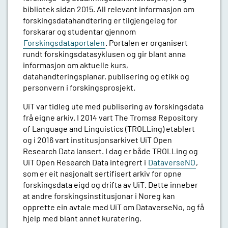
bibliotek sidan 2015. All relevant informasjon om
forskingsdatahandtering er tilgjengeleg for
forskarar og studentar gjennom
Forskingsdataportalen
. Portalen er organisert
rundt forskingsdatasyklusen og gir blant anna
informasjon om aktuelle kurs,
datahandteringsplanar, publisering og etikk og
personvern i forskingsprosjekt.
UiT var tidleg ute med publisering av forskingsdata
frå eigne arkiv. I 2014 vart The Tromsø Repository
of Language and Linguistics (TROLLing) etablert
og i 2016 vart institusjonsarkivet UiT Open
Research Data lansert. I dag er både TROLLing og
UiT Open Research Data integrert i
DataverseNO
,
som er eit nasjonalt sertifisert arkiv for opne
forskingsdata eigd og drifta av UiT. Dette inneber
at andre forskingsinstitusjonar i Noreg kan
opprette ein avtale med UiT om DataverseNo, og få
hjelp med blant annet kuratering.