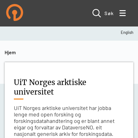
Hopp
til
hovedinnhold
Søk
English
Navigasjonssti
Hjem
UiT Norges arktiske
universitet
UiT Norges arktiske universitet har jobba
lenge med open forsking og
forskingsdatahandtering og er blant annet
eigar og forvaltar av DataverseNO, eit
nasjonalt generisk arkiv for forskingsdata.