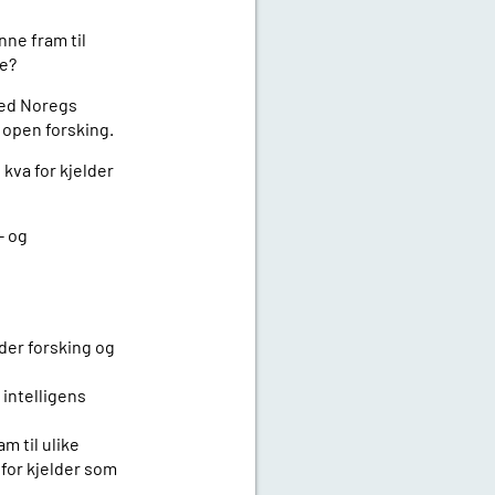
nne fram til
te?
ved Noregs
v open forsking.
kva for kjelder
- og
der forsking og
 intelligens
m til ulike
 for kjelder som