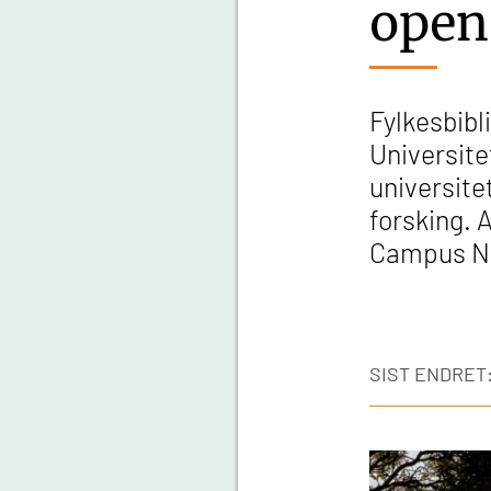
open
Fylkesbibl
Universite
universite
forsking. 
Campus 
SIST ENDRET: