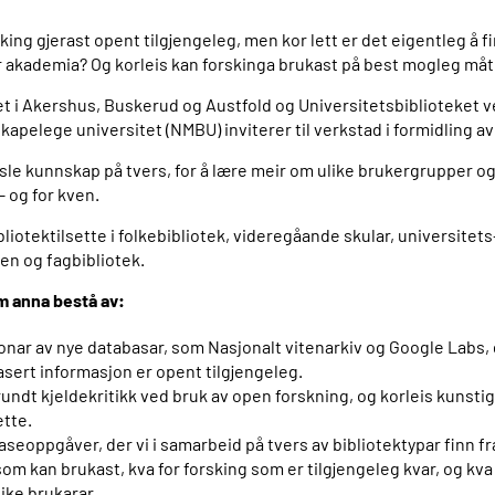
king gjerast opent tilgjengeleg, men kor lett er det eigentleg å fi
r akademia? Og korleis kan forskinga brukast på best mogleg må
et i Akershus, Buskerud og Austfold og Universitetsbiblioteket 
skapelege universitet (NMBU) inviterer til verkstad i formidling a
sle kunnskap på tvers, for å lære meir om ulike brukergrupper og 
 og for kven.
liotektilsette i folkebibliotek, videregåande skular, universitets
n og fagbibliotek.
m anna bestå av:
nar av nye databasar, som Nasjonalt vitenarkiv og Google Labs, 
sert informasjon er opent tilgjengeleg.
rundt kjeldekritikk ved bruk av open forskning, og korleis kunstig
ette.
aseoppgåver, der vi i samarbeid på tvers av bibliotektypar finn fra
om kan brukast, kva for forsking som er tilgjengeleg kvar, og kva
like brukarar.