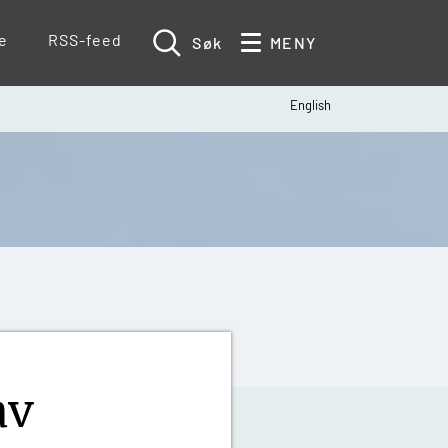
te
RSS-feed
Søk
MENY
English
av