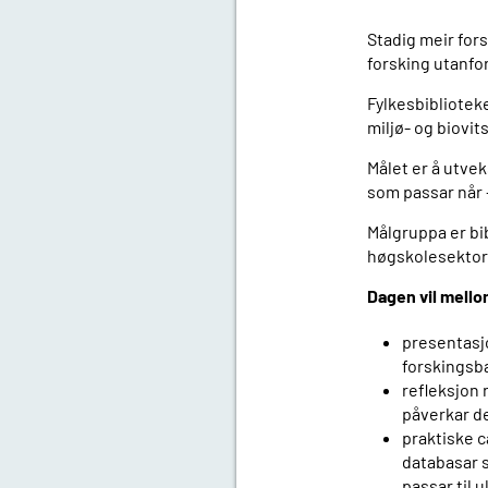
Stadig meir fors
forsking utanfo
Fylkesbibliotek
miljø- og biovit
Målet er å utvek
som passar når –
Målgruppa er bib
høgskolesektore
Dagen vil mello
presentasjo
forskingsba
refleksjon 
påverkar d
praktiske c
databasar s
passar til u