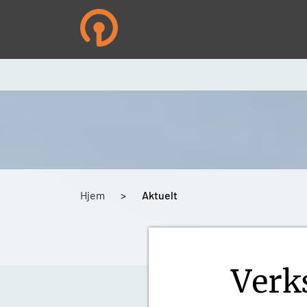
Hopp
til
hovedinnhold
Navigasjonssti
Hjem
Aktuelt
Verk