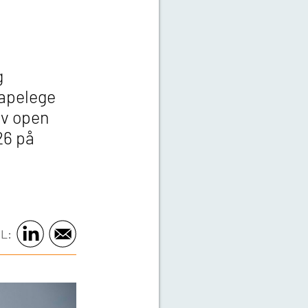
g
kapelege
av open
26 på
L: