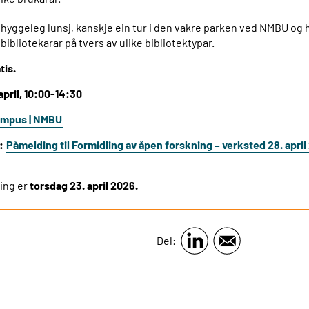
hyggeleg lunsj, kanskje ein tur i den vakre parken ved NMBU og hø
bibliotekarar på tvers av ulike bibliotektypar.
tis.
april, 10:00-14:30
mpus | NMBU
r:
Påmelding til Formidling av åpen forskning – verksted 28. apri
ing er
torsdag 23. april 2026.
Del: