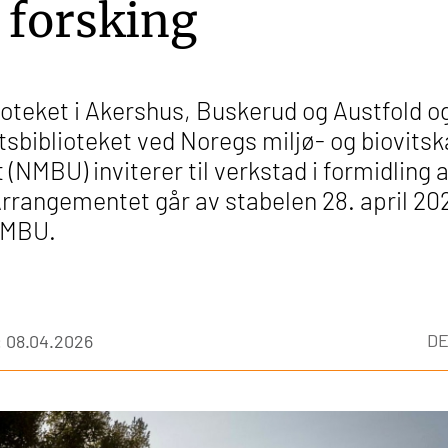
 forsking
ioteket i Akershus, Buskerud og Austfold o
tsbiblioteket ved Noregs miljø- og biovits
t (NMBU) inviterer til verkstad i formidling 
Arrangementet går av stabelen 28. april 20
NMBU.
DE
 08.04.2026