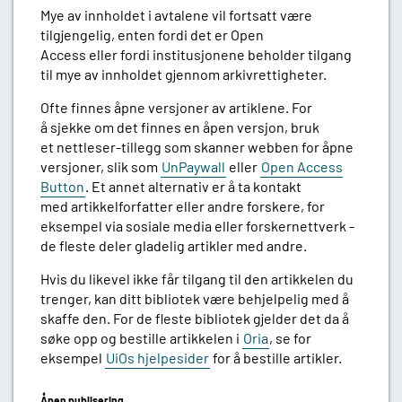
Mye av innholdet i avtalene vil fortsatt være
tilgjengelig, enten fordi det er Open
Access eller fordi institusjonene beholder tilgang
til mye av innholdet gjennom arkivrettigheter.
Ofte finnes åpne versjoner av artiklene. For
å sjekke om det finnes en åpen versjon, bruk
et nettleser-tillegg som skanner webben for åpne
versjoner, slik som
UnPaywall
eller
Open Access
Button
. Et annet alternativ er å ta kontakt
med artikkelforfatter eller andre forskere, for
eksempel via sosiale media eller forskernettverk -
de fleste deler gladelig artikler med andre.
Hvis du likevel ikke får tilgang til den artikkelen du
trenger, kan ditt bibliotek være behjelpelig med å
skaffe den. For de fleste bibliotek gjelder det da å
søke opp og bestille artikkelen i
Oria
, se for
eksempel
UiOs hjelpesider
for å bestille artikler.
Åpen publisering