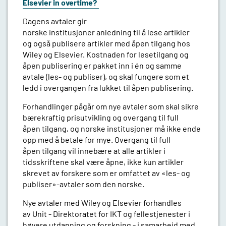
Elsevier in overtime?
Dagens avtaler gir
norske institusjoner anledning til å lese artikler
og også publisere artikler med åpen tilgang hos
Wiley og Elsevier. Kostnaden for lesetilgang og
åpen publisering er pakket inn i én og samme
avtale (les- og publiser), og skal fungere som et
ledd i overgangen fra lukket til åpen publisering.
Forhandlinger pågår om nye avtaler som skal sikre
bærekraftig prisutvikling og overgang til full
åpen tilgang, og norske institusjoner må ikke ende
opp med å betale for mye. Overgang til full
åpen tilgang vil innebære at alle artikler i
tidsskriftene skal være åpne, ikke kun artikler
skrevet av forskere som er omfattet av «les- og
publiser»-avtaler som den norske.
Nye avtaler med Wiley og Elsevier forhandles
av Unit - Direktoratet for IKT og fellestjenester i
høyere utdanning og forskning - i samarbeid med