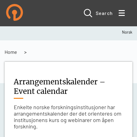
Skip
to
main
Search
content
Norsk
Breadcrumb
Home
Arrangementskalender –
Event calendar
Enkelte norske forskningsinstitusjoner har
arrangementskalender der det orienteres om
institusjonens kurs og webinarer om åpen
forskning.