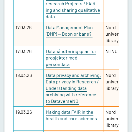
research Projects / FAIR-
ing and sharing qualitative
data
17.03.26
Data Management Plan
Nord
(DMP) — Boon or bane?
university
library
17.03.26
Datahåndteringsplan for
NTNU
prosjekter med
persondata
18.03.26
Data privacy and archiving.
Nord
Data privacy in Research /
university
Understanding data
library
archiving with reference
to DataverseNO
19.03.26
Making data FAIR in the
Nord
health and care sciences
university
library