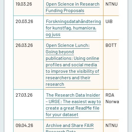
19.03.26
Open Science in Research
NTNU
Funding Proposals
20.03.26
Forskningsdatahåndtering
UiB
for kunstfag, humaniora,
og juss
26.03.26
Open Science Lunch:
BOTT
Going beyond
publications: Using online
profiles and social media
to improve the visibility of
researchers and their
research
27.03.26
The Research Data Insider
RDA
– URGE: The easiest way to
Norway
create a great ReadMe file
for your dataset
09.04.26
Archive and Share FAIR
NTNU
Research Data