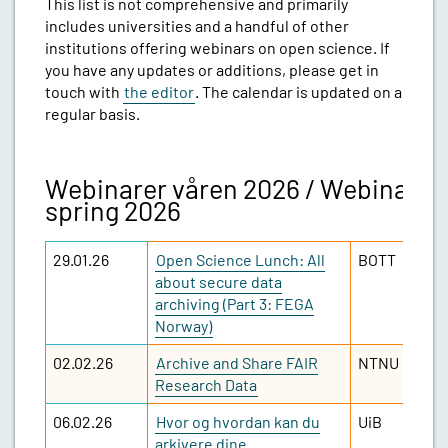
This list is not comprehensive and primarily
includes universities and a handful of other
institutions offering webinars on open science. If
you have any updates or additions, please get in
touch with
the editor
. The calendar is updated on a
regular basis.
Webinarer våren 2026 / Webinars
spring 2026
29.01.26
Open Science Lunch: All
BOTT
about secure data
archiving (Part 3: FEGA
Norway)
02.02.26
Archive and Share FAIR
NTNU
Research Data
06.02.26
Hvor og hvordan kan du
UiB
arkivere dine