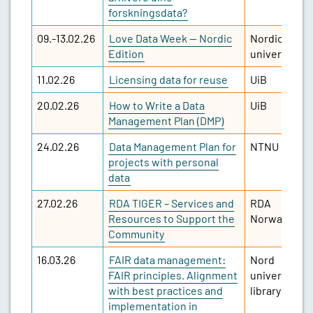
forskningsdata?
09.-13.02.26
Love Data Week -- Nordic
Nordic
Edition
universities
11.02.26
Licensing data for reuse
UiB
20.02.26
How to Write a Data
UiB
Management Plan (DMP)
24.02.26
Data Management Plan for
NTNU
projects with personal
data
27.02.26
RDA TIGER – Services and
RDA
Resources to Support the
Norway
Community
16.03.26
FAIR data management:
Nord
FAIR principles. Alignment
university
with best practices and
library
implementation in