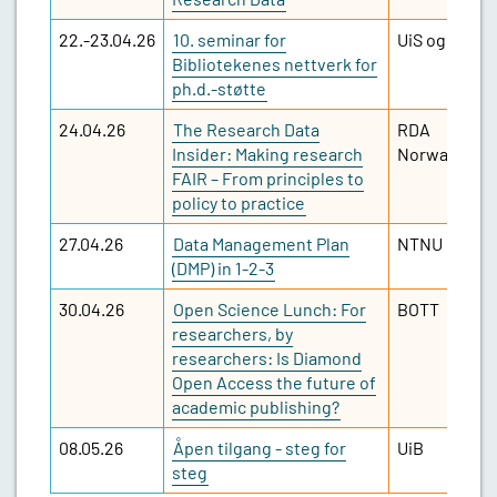
22.-23.04.26
10. seminar for
UiS og VID
Bibliotekenes nettverk for
ph.d.-støtte
24.04.26
The Research Data
RDA
Insider: Making research
Norway
FAIR – From principles to
policy to practice
27.04.26
Data Management Plan
NTNU
(DMP) in 1-2-3
30.04.26
Open Science Lunch: For
BOTT
researchers, by
researchers: Is Diamond
Open Access the future of
academic publishing?
08.05.26
Åpen tilgang - steg for
UiB
steg