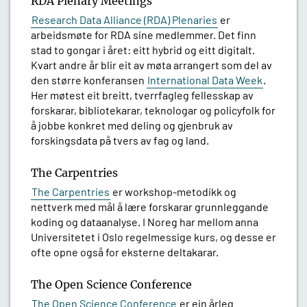
RDA Plenary Meetings
Research Data Alliance (RDA) Plenaries
er
arbeidsmøte for RDA sine medlemmer. Det finn
stad to gongar i året: eitt hybrid og eitt digitalt.
Kvart andre år blir eit av møta arrangert som del av
den større konferansen
International Data Week
.
Her møtest eit breitt, tverrfagleg fellesskap av
forskarar, bibliotekarar, teknologar og policyfolk for
å jobbe konkret med deling og gjenbruk av
forskingsdata på tvers av fag og land.
The Carpentries
The Carpentries
er workshop-metodikk og
nettverk med mål å lære forskarar grunnleggande
koding og dataanalyse. I Noreg har mellom anna
Universitetet i Oslo regelmessige kurs, og desse er
ofte opne også for eksterne deltakarar.
The Open Science Conference
The Open Science Conference
er ein årleg