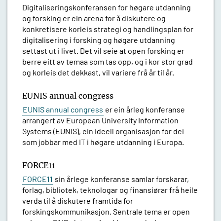
Digitaliseringskonferansen for høgare utdanning
og forsking er ein arena for å diskutere og
konkretisere korleis strategi og handlingsplan for
digitalisering i forsking og høgare utdanning
settast ut i livet. Det vil seie at open forsking er
berre eitt av temaa som tas opp, og i kor stor grad
og korleis det dekkast, vil variere frå år til år.
EUNIS annual congress
EUNIS annual congress
er ein årleg konferanse
arrangert av European University Information
Systems (EUNIS), ein ideell organisasjon for dei
som jobbar med IT i høgare utdanning i Europa.
FORCE11
FORCE11
sin årlege konferanse samlar forskarar,
forlag, bibliotek, teknologar og finansiørar frå heile
verda til å diskutere framtida for
forskingskommunikasjon. Sentrale tema er open