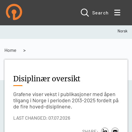
Skip
to
main
Search
content
Norsk
Breadcrumb
Home
Disiplinær oversikt
Grafene viser vekst i publikasjoner med åpen
tilgang i Norge i perioden 2013-2025 fordelt på
de fire hoved-disiplinene.
LAST CHANGED: 07.07.2026
SHARE: