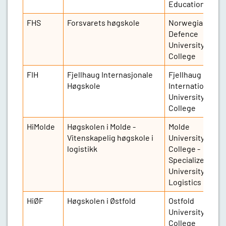
Education
FHS
Forsvarets høgskole
Norwegian
Defence
University
College
FIH
Fjellhaug Internasjonale
Fjellhaug
2
Høgskole
International
University
College
HiMolde
Høgskolen i Molde -
Molde
2
Vitenskapelig høgskole i
University
logistikk
College -
Specialized
University in
Logistics
HiØF
Høgskolen i Østfold
Ostfold
4
University
College