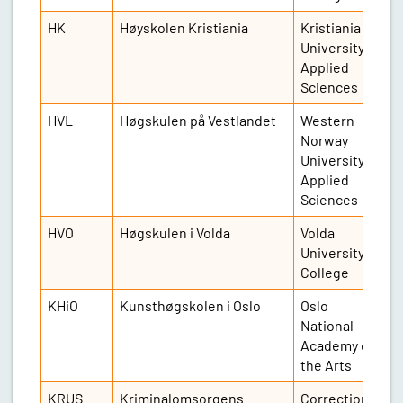
HK
Høyskolen Kristiania
Kristiania
1
University of
Applied
Sciences
HVL
Høgskulen på Vestlandet
Western
1
Norway
University of
Applied
Sciences
HVO
Høgskulen i Volda
Volda
2
University
College
KHiO
Kunsthøgskolen i Oslo
Oslo
6
National
Academy of
the Arts
KRUS
Kriminalomsorgens
Correctional
5