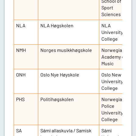
School of
Sport
Sciences
NLA
NLA Høgskolen
NLA
2
University
College
NMH
Norges musikkhøgskole
Norwegian
7
Academy of
Music
ONH
Oslo Nye Høyskole
Oslo New
3
University
College
PHS
Politihøgskolen
Norwegian
2
Police
University
College
SA
Sámi allaskuvla / Samisk
Sámi
1