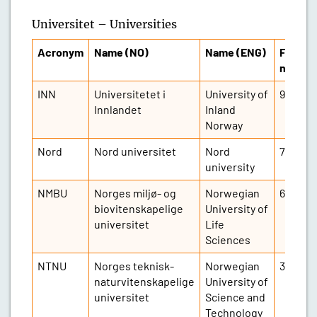
Universitet – Universities
Acronym
Name (NO)
Name (ENG)
FTE
numbe
INN
Universitetet i
University of
9 952
Innlandet
Inland
Norway
Nord
Nord universitet
Nord
7 670
university
NMBU
Norges miljø- og
Norwegian
6 612
biovitenskapelige
University of
universitet
Life
Sciences
NTNU
Norges teknisk-
Norwegian
36 403
naturvitenskapelige
University of
universitet
Science and
Technology