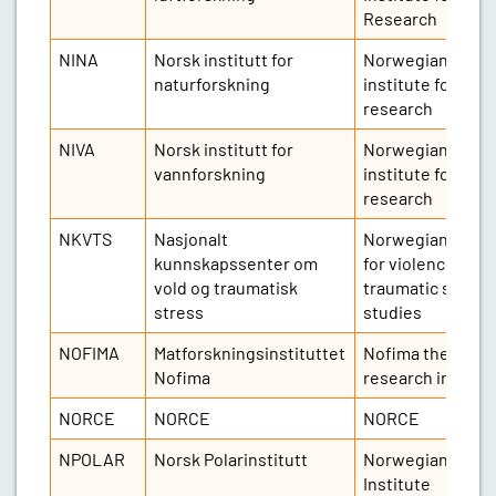
Research
NINA
Norsk institutt for
Norwegian
naturforskning
institute for nat
research
NIVA
Norsk institutt for
Norwegian
vannforskning
institute for wat
research
NKVTS
Nasjonalt
Norwegian centr
kunnskapssenter om
for violence and
vold og traumatisk
traumatic stress
stress
studies
NOFIMA
Matforskningsinstituttet
Nofima the food
Nofima
research institut
NORCE
NORCE
NORCE
NPOLAR
Norsk Polarinstitutt
Norwegian Polar
Institute