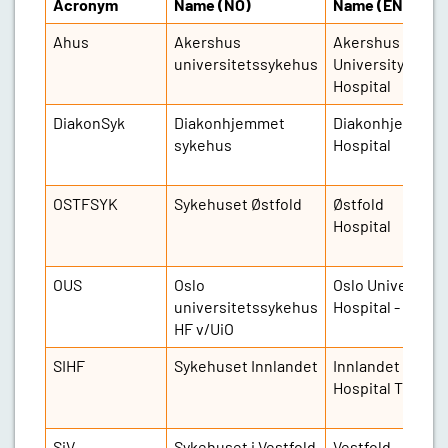
Acronym
Name (NO)
Name (ENG)
Ahus
Akershus
Akershus
universitetssykehus
University
Hospital
DiakonSyk
Diakonhjemmet
Diakonhjemmet
sykehus
Hospital
OSTFSYK
Sykehuset Østfold
Østfold
Hospital
OUS
Oslo
Oslo University
universitetssykehus
Hospital - UiO
HF v/UiO
SIHF
Sykehuset Innlandet
Innlandet
Hospital Trust
SiV
Sykehuset i Vestfold
Vestfold