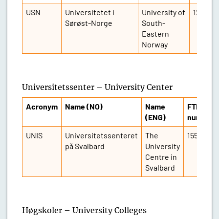
USN
Universitetet i
University of
12 758
Sørøst-Norge
South-
Eastern
Norway
Universitetssenter – University Center
Acronym
Name (NO)
Name
FTE
(ENG)
number
UNIS
Universitetssenteret
The
155
på Svalbard
University
Centre in
Svalbard
Høgskoler – University Colleges