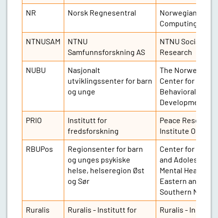
NR
Norsk Regnesentral
Norwegian
Computing Cent
NTNUSAM
NTNU
NTNU Social
Samfunnsforskning AS
Research
NUBU
Nasjonalt
The Norwegian
utviklingssenter for barn
Center for Child
og unge
Behavioral
Development
PRIO
Institutt for
Peace Research
fredsforskning
Institute Oslo
RBUPos
Regionsenter for barn
Center for Child
og unges psykiske
and Adolescent
helse, helseregion Øst
Mental Health,
og Sør
Eastern and
Southern Norwa
Ruralis
Ruralis - Institutt for
Ruralis - Institut