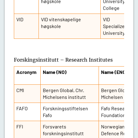
høgskole
University
College
VID
VID vitenskapelige
VID
4
høgskole
Specialized
University
Forskingsinstitutt – Research Institutes
Acronym
Name (NO)
Name (ENG)
CMI
Bergen Global, Chr.
Bergen Global, Ch
Michelsens institutt
Michelsen Instit
FAFO
Forskningsstiftelsen
Fafo Research
Fafo
Foundation
FFI
Forsvarets
Norwegian
forskningsinstitutt
Defence Resear