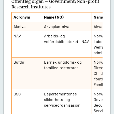
Offentleg organ – Government/Non-profit
Research Institutes
Acronym
Name (NO)
Name (ENG
Akniva
Akvaplan-niva
Akvaplan-n
NAV
Arbeids- og
Norwegian
velferdsbiblioteket - NAV
Labour and
Welfare
administra
Bufdir
Barne-, ungdoms- og
Norwegian
familiedirektoratet
Directorate
Children,
Youth and
Family Affa
DSS
Departementenes
Norwegian
sikkerhets- og
Governmen
serviceorganisasjon
Security an
Service