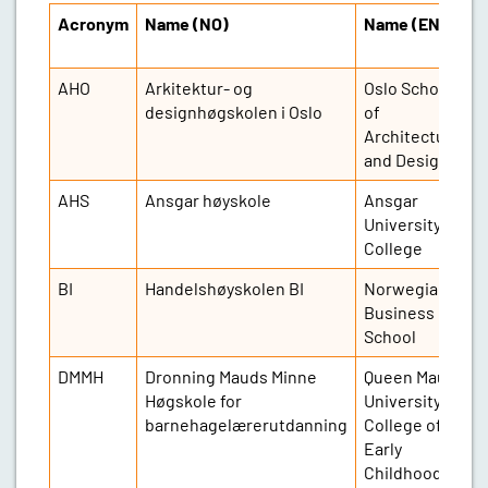
Acronym
Name (NO)
Name (ENG)
AHO
Arkitektur- og
Oslo School
designhøgskolen i Oslo
of
Architecture
and Design
AHS
Ansgar høyskole
Ansgar
3
University
College
BI
Handelshøyskolen BI
Norwegian
1
Business
School
DMMH
Dronning Mauds Minne
Queen Maud
8
Høgskole for
University
barnehagelærerutdanning
College of
Early
Childhood