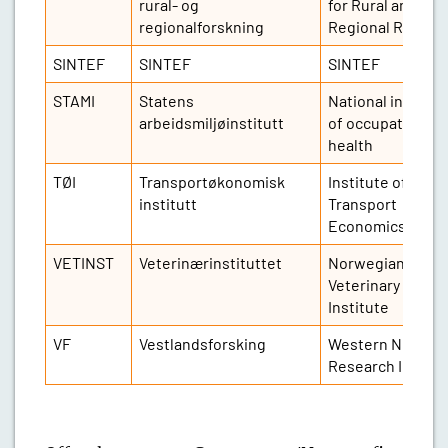
rural- og
for Rural and
regionalforskning
Regional Resear
SINTEF
SINTEF
SINTEF
STAMI
Statens
National institut
arbeidsmiljøinstitutt
of occupational
health
TØI
Transportøkonomisk
Institute of
institutt
Transport
Economics
VETINST
Veterinærinstituttet
Norwegian
Veterinary
Institute
VF
Vestlandsforsking
Western Norway
Research Institu