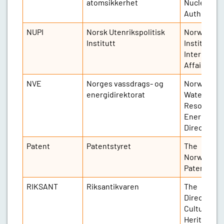
atomsikkerhet
Nuclear Sa
Authority
NUPI
Norsk Utenrikspolitisk
Norwegian
Institutt
Institute fo
Internation
Affairs
NVE
Norges vassdrags- og
Norwegian
energidirektorat
Water
Resources
Energy
Directorat
Patent
Patentstyret
The
Norwegian
Patent Offi
RIKSANT
Riksantikvaren
The
Directorate
Cultural
Heritage