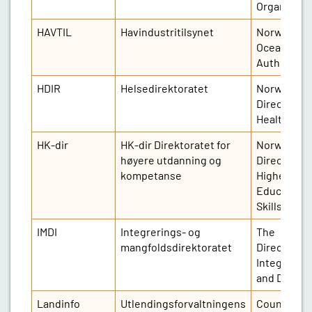
Organisati
HAVTIL
Havindustritilsynet
Norwegian
Ocean Indu
Authority
HDIR
Helsedirektoratet
Norwegian
Directorate
Health
HK-dir
HK-dir Direktoratet for
Norwegian
høyere utdanning og
Directorate
kompetanse
Higher
Education 
Skills
IMDI
Integrerings- og
The
mangfoldsdirektoratet
Directorate
Integration
and Diversi
Landinfo
Utlendingsforvaltningens
Country of