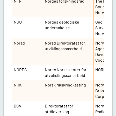
NFR
Norges forskningsråd
The Resea
Council of
Norway
NGU
Norges geologiske
Geological
undersøkelse
Survey of
Norway
Norad
Norad Direktoratet for
Norwegian
utviklingssamarbeid
Agency for
Developme
Cooperatio
NOREC
Norec Norsk senter for
NOREC
utvekslingssamarbeid
NRK
Norsk rikskringkasting
Norwegian
Broadcasti
Corporatio
DSA
Direktoratet for
Norwegian
strålevern og
Radiation 