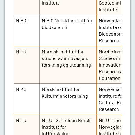
Institutt
Geotechnical
Institute
NIBIO
NIBIO Norsk institutt for
Norwegian
bioøkonomi
Institute of
Bioeconomy
Research
NIFU
Nordisk institutt for
Nordic Institute 
studier av innovasjon,
Studies in
forskning og utdanning
Innovation,
Research and
Education
NIKU
Norsk institutt for
Norwegian
kulturminneforskning
Institure for
Cultural Heritage
Research
NILU
NILU - Stiftelsen Norsk
NILU - The
institutt for
Norwegian
luftforskning
Institute for Air