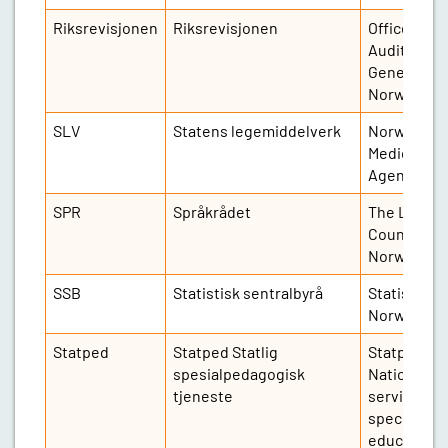
Riksrevisjonen
Riksrevisjonen
Office of t
Auditor
General of
Norway
SLV
Statens legemiddelverk
Norwegian
Medicines
Agency
SPR
Språkrådet
The Langu
Council of
Norway
SSB
Statistisk sentralbyrå
Statistics
Norway
Statped
Statped Statlig
Statped
spesialpedagogisk
National
tjeneste
service for
special ne
education