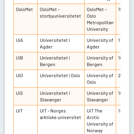
OsloMet
OsloMet –
OsloMet –
18 048
storbyuniversitetet
Oslo
Metropolitan
University
UiA
Universitetet i
University of
11 028
Agder
Agder
UiB
Universitetet i
University of
16 605
Bergen
Bergen
UiO
Universitetet i Oslo
University of
22 419
Oslo
UiS
Universitetet i
University of
10 000
Stavanger
Stavanger
UiT
UiT - Norges
UiT The
13 088
arktiske universitet
Arctic
University of
Norway