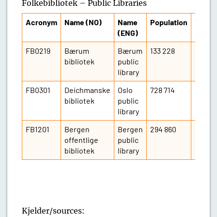
Folkebibliotek – Public Libraries
Acronym
Name (NO)
Name
Population
Year
(ENG)
FB0219
Bærum
Bærum
133 228
2026
bibliotek
public
library
FB0301
Deichmanske
Oslo
728 714
2026
bibliotek
public
library
FB1201
Bergen
Bergen
294 860
2026
offentlige
public
bibliotek
library
Kjelder/sources: