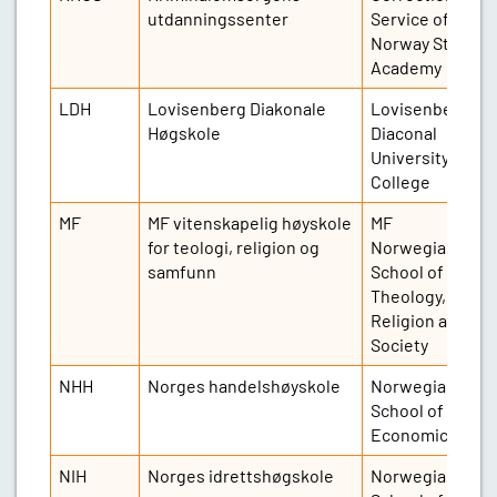
utdanningssenter
Service of
Norway Staff
Academy
LDH
Lovisenberg Diakonale
Lovisenberg
1
Høgskole
Diaconal
University
College
MF
MF vitenskapelig høyskole
MF
5
for teologi, religion og
Norwegian
samfunn
School of
Theology,
Religion and
Society
NHH
Norges handelshøyskole
Norwegian
3
School of
Economics
NIH
Norges idrettshøgskole
Norwegian
1