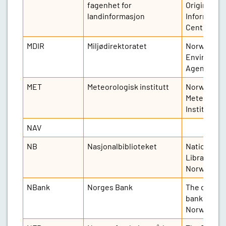
fagenhet for
Origin
landinformasjon
Informatio
Centre
MDIR
Miljødirektoratet
Norwegian
Environme
Agency
MET
Meteorologisk institutt
Norwegian
Meteorolog
Institute
NAV
NB
Nasjonalbiblioteket
National
Library of
Norway
NBank
Norges Bank
The central
bank of
Norway