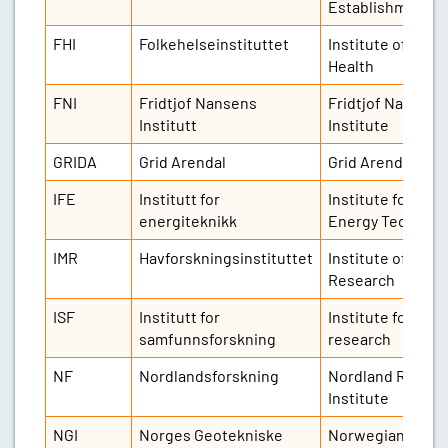
Establishment
FHI
Folkehelseinstituttet
Institute of Publi
Health
FNI
Fridtjof Nansens
Fridtjof Nansen
Institutt
Institute
GRIDA
Grid Arendal
Grid Arendal
IFE
Institutt for
Institute for
energiteknikk
Energy Technolo
IMR
Havforskningsinstituttet
Institute of Mari
Research
ISF
Institutt for
Institute for soci
samfunnsforskning
research
NF
Nordlandsforskning
Nordland Resear
Institute
NGI
Norges Geotekniske
Norwegian