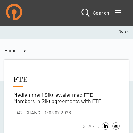
Skip
to
main
Search
content
Norsk
Breadcrumb
Home
FTE
Medlemmer i Sikt-avtaler med FTE
Members in Sikt agreements with FTE
LAST CHANGED: 08.07.2026
SHARE: