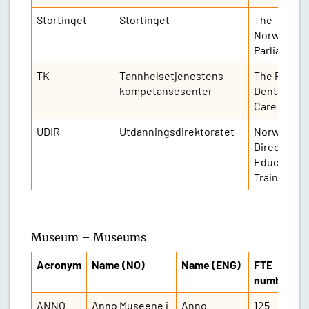
Stortinget
Stortinget
The
Norwegian
Parliament
TK
Tannhelsetjenestens
The Public
kompetansesenter
Dental Hea
Care
UDIR
Utdanningsdirektoratet
Norwegian
Directorate
Education 
Training
Museum – Museums
Acronym
Name (NO)
Name (ENG)
FTE
number
ANNO
Anno Museene i
Anno
125